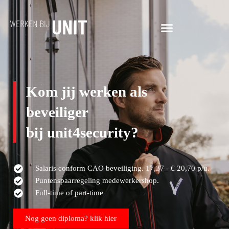
Kom jij werken als
beveiliger
bij unit4security?
Salaris conform CAO beveiliging. 17,37 - € 20,70 p/u.
Puntenspaarregeling medewerkershop.
Full-time of part-time
Nog geen diploma? klik hier